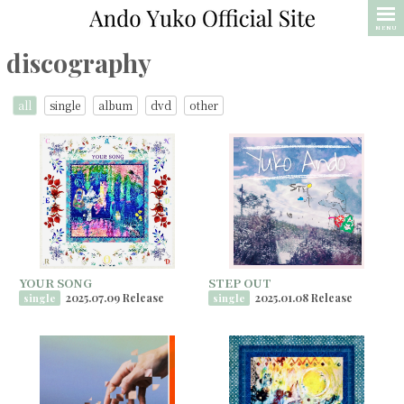
MENU
discography
all
single
album
dvd
other
YOUR SONG
STEP OUT
2025.07.09 Release
2025.01.08 Release
single
single