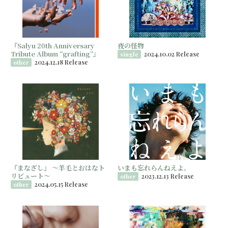
『Salyu 20th Anniversary
夜の怪物
Tribute Album “grafting”』
2024.10.02 Release
single
2024.12.18 Release
other
『まなざし』 ～羊毛とおはなト
いまも忘れらんねえよ。
リビュート～
2023.12.13 Release
other
2024.05.15 Release
other