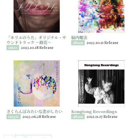
「キリエのうた」オリジナル・サ
脳内魔法
ウンドトラック ～路花～
2023.10.11 Release
album
2023.10.18 Release
other
さくらんぼみたいな恋がしたい
Kongtong Recordings
2023.06.28 Release
2021.11.17 Release
single
album