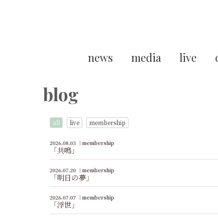
news
media
live
blog
all
live
membership
2026.08.03
membership
「共鳴」
2026.07.20
membership
「明日の夢」
2026.07.07
membership
「浮世」