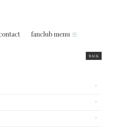
contact
fanclub menu
BACK