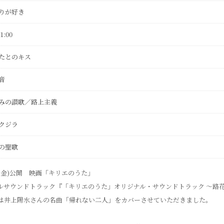
りが好き
1:00
たとのキス
音
みの讃歌／路上主義
クジラ
の聖歌
日(金)公開 映画「キリエのうた」
ルサウンドトラック『「キリエのうた」オリジナル・サウンドトラック ～路
は井上陽水さんの名曲「帰れない二人」をカバーさせていただきました。