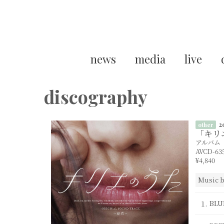
news
media
live
discography
2
other
「キリ
アルバム
AVCD-63
¥4,840
Music
1.
BLU