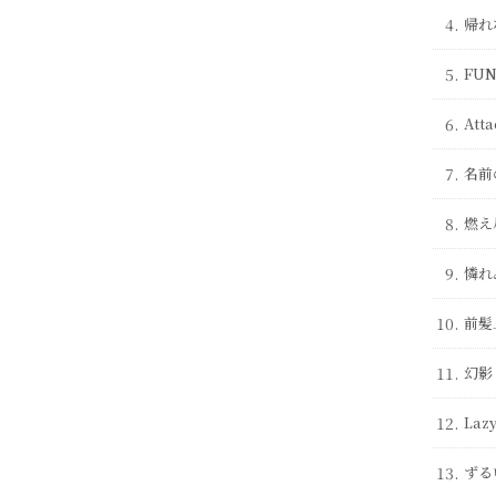
4.
帰れ
5.
FU
6.
Att
7.
名前
8.
燃え
9.
憐れ
10.
前髪
11.
幻影
12.
Laz
13.
ずる