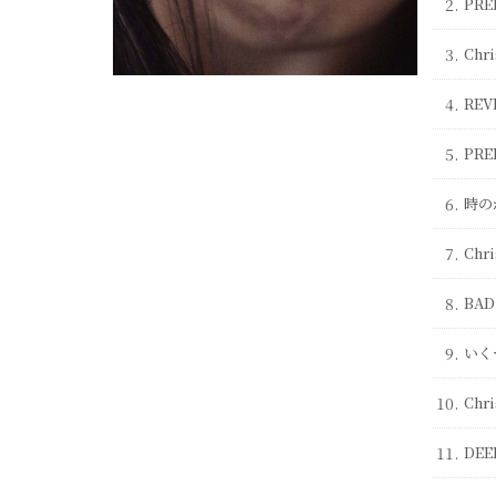
2.
PRE
3.
Chr
4.
REV
5.
PRE
6.
時の
7.
Chr
8.
BAD
9.
いくつ
10.
Chr
11.
DEE