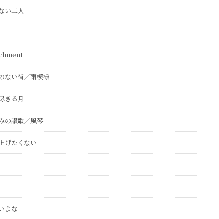
ない二人
N
achment
のない街／雨模様
尽きる月
みの讃歌／風琴
上げたくない
y
いよな