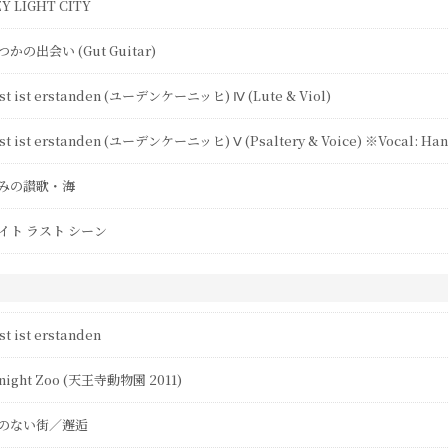
ZY LIGHT CITY
かの出会い (Gut Guitar)
ist ist erstanden (ユーデンケーニッヒ) Ⅳ (Lute & Viol)
ist ist erstanden (ユーデンケーニッヒ) Ⅴ (Psaltery & Voice) ※Vocal: Ha
みの讃歌・海
イト ラスト シーン
st ist erstanden
night Zoo (天王寺動物園 2011)
のない街／邂逅