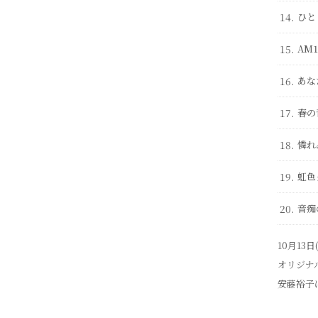
14.
ひと
15.
AM1
16.
あな
17.
春の
18.
憐れ
19.
虹色
20.
音痴
10月13
オリジナ
安藤裕子