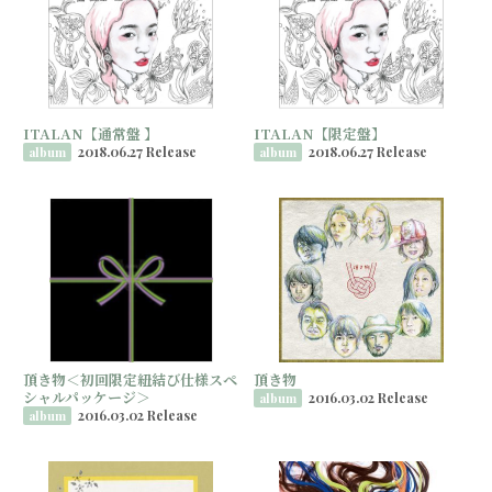
ITALAN【通常盤 】
ITALAN【限定盤】
2018.06.27 Release
2018.06.27 Release
album
album
頂き物＜初回限定紐結び仕様スペ
頂き物
シャルパッケージ＞
2016.03.02 Release
album
2016.03.02 Release
album