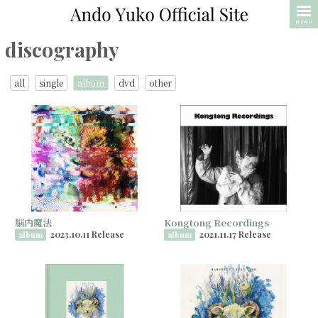
MENU
discography
all
single
album
dvd
other
脳内魔法
Kongtong Recordings
2023.10.11 Release
2021.11.17 Release
album
album