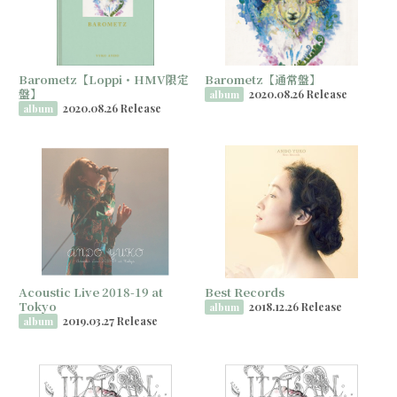
Barometz【Loppi・HMV限定
Barometz【通常盤】
盤】
2020.08.26 Release
album
2020.08.26 Release
album
Acoustic Live 2018-19 at
Best Records
Tokyo
2018.12.26 Release
album
2019.03.27 Release
album