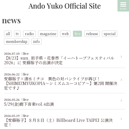
MENU
news
all
tv
radio
magazine
web
live
release
special
membership
info
2026.07.10
live
【8/23】sun. 岩手県・花巻市「イーハトーブフェスティバル
2026」に 安藤裕子の出演が決定
2026.06.22
live
安藤裕子×清水ミチコ 異色の対バンライブが再び！
【SHIMIZMYUKOPIA〜シミズムユーコピア〜】第2回 開催決
定です♪
2026.05.26
live
5/29(金)廊下音楽vol.4出演
2026.05.19
live
【安藤裕子】８月８日（土）Billboard Live TAIPEI 公演決
定！