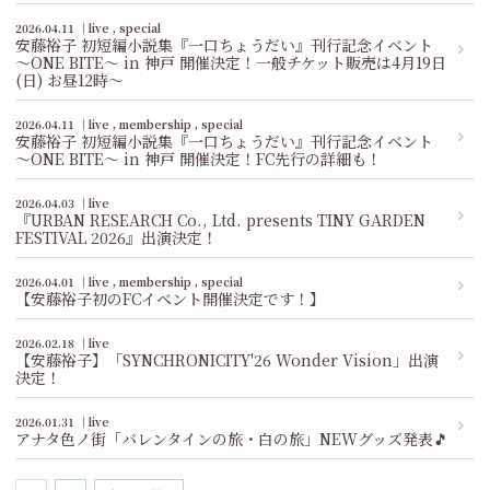
2026.04.11
live
special
安藤裕子 初短編小説集『一口ちょうだい』刊行記念イベント
〜ONE BITE〜 in 神戸 開催決定！一般チケット販売は4月19日
(日) お昼12時～
2026.04.11
live
membership
special
安藤裕子 初短編小説集『一口ちょうだい』刊行記念イベント
〜ONE BITE〜 in 神戸 開催決定！FC先行の詳細も！
2026.04.03
live
『URBAN RESEARCH Co., Ltd. presents TINY GARDEN
FESTIVAL 2026』出演決定！
2026.04.01
live
membership
special
【安藤裕子初のFCイベント開催決定です！】
2026.02.18
live
【安藤裕子】「SYNCHRONICITY'26 Wonder Vision」出演
決定！
2026.01.31
live
アナタ色ノ街「バレンタインの旅・白の旅」NEWグッズ発表🎵