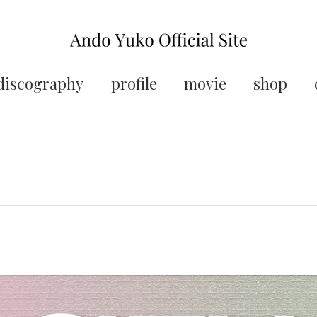
discography
profile
movie
shop
」