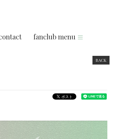
contact
fanclub menu
BACK