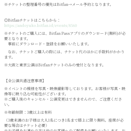
※チケットの整理番号の優先はBitfan→メール予約となります。
◎Bitfanチケットはこちらから：
https://andoyuko.bitfan.id/events/8560
※チケットのご購入には、Bitfan Passアプリのダウンロード(無料)が必
要となります。
事前にダウンロード・登録をお願いいたします。
なお、チケットご購入の際には、チケット代のほかに手数料がかかり
ます。
※大阪と東京公演はBitfanチケットのみの受付となります。
【全公演共通注意事項】
※イベントの模様を写真・映像撮影等しております。お客様が写真・映
像等に映り込む可能性がございます。
※ご購入後のキャンセル・公演変更はできませんので、ご注意くださ
い。
※年齢制限：3歳以上は有料
（3歳未満のお子様は大人1名につき1名まで膝上に限り無料。座席が必
要な場合はチケット必要）
※お子様をお連れの方は他のお客様へのご配慮をお願いいたします。お