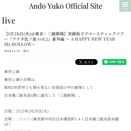
MENU
live
【​1月28日(火)＠東京・三越劇場】安藤裕子アコースティックツア
ー『アナタ色ノ街 vol.2』番外編 ～ A HAPPY NEW YEAR
Mr.HOLLOW〜
2024.11.19
live
東京公演
東京公演の会場は、
昭和2年世界でも類を見ない百貨店の中の劇場として
日本橋三越本店6階に誕生した「三越劇場」。
日程：2025年1月28日(火)
会場：
三越劇場
(東京都中央区日本橋室町1-4-1 日本橋三越本店本館
6F）