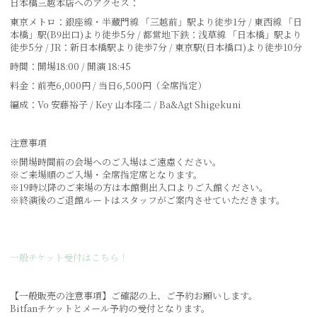
日本橋三越本店へのアクセス：
東京メトロ：銀座線・半蔵門線 「三越前」駅より徒歩1分 / 東西線 「日
本橋」駅(B9出口)より徒歩5分 / 都営地下鉄：浅草線 「日本橋」駅より
徒歩5分 / JR：新日本橋駅より徒歩7分 / 東京駅(日本橋口)より徒歩10分
時間：開場18:00 / 開演 18:45
料金：前売6,000円 / 当日6,500円（全席指定）
編成：Vo 安藤裕子 / Key 山本隆二 / Ba&Agt Shigekuni
注意事項
※開場時間前の会場へのご入場はご遠慮ください。
※ご来場順のご入場・全席指定席となります。
※19時以降のご来場の方は本館側出入口よりご入館ください。
※終演後のご退館ルートはスタッフがご案内させていただきます。
一般チケット受付はこちら！
【一般販売の注意事項】ご確認の上、ご予約お願いします。
Bitfanチケットとメール予約の受付となります。