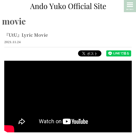
MENU
movie
『UtU』Lyric Movie
2021.11.24