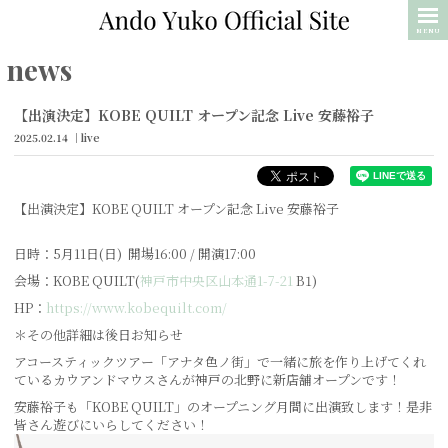
MENU
news
【出演決定】KOBE QUILT オープン記念 Live 安藤裕子
2025.02.14
live
【出演決定】KOBE QUILT オープン記念 Live 安藤裕子
日時：5月11日(日) 開場16:00 / 開演17:00
会場：KOBE QUILT(
神戸市中央区山本通1-7-21
B1)
HP：
https://www.kobequilt.com/
＊その他詳細は後日お知らせ
アコースティックツアー「アナタ色ノ街」で一緒に旅を作り上げてくれ
ているカウアンドマウスさんが神戸の北野に新店舗オープンです！
安藤裕子も「KOBE QUILT」のオープニング月間に出演致します！是非
皆さん遊びにいらしてください！